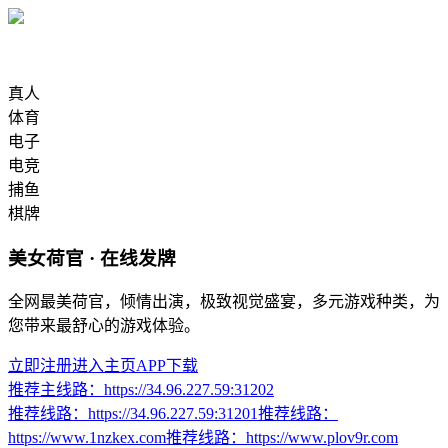
真人
体育
电子
电竞
捕鱼
棋牌
美女荷官 · 在线发牌
全网最美荷官，倾情出演，极致视觉盛宴，多元游戏种类，为
您带来最舒心的游戏体验。
立即注册
进入主页
APP下载
推荐主线路：
https://34.96.227.59:31202
推荐线路：
https://34.96.227.59:31201
推荐线路：
https://www.1nzkex.com
推荐线路：
https://www.plov9r.com