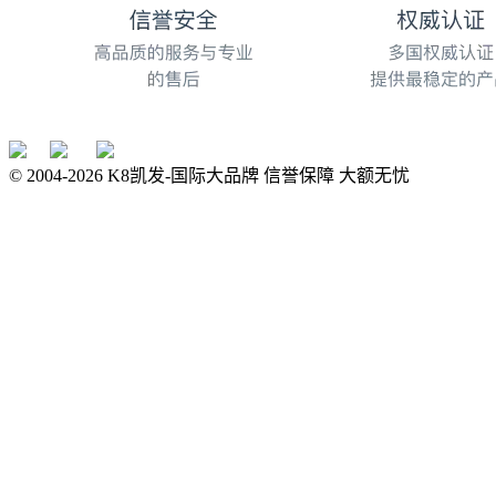
© 2004-
2026
K8凯发-国际大品牌 信誉保障 大额无忧